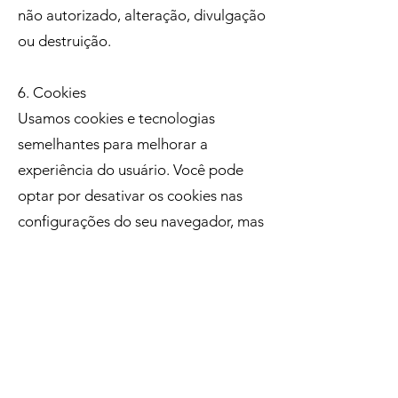
não autorizado, alteração, divulgação
ou destruição.
6. Cookies
Usamos cookies e tecnologias
semelhantes para melhorar a
experiência do usuário. Você pode
optar por desativar os cookies nas
configurações do seu navegador, mas
isso pode afetar a funcionalidade do
site.
7. Direitos dos Usuários
Você tem o direito de acessar, corrigir
ou excluir suas informações pessoais,